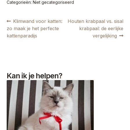
Categorieën: Niet gecategoriseerd
Bericht
Vorig
Volgend
Klimwand voor katten:
Houten krabpaal vs. sisal
bericht:
bericht:
zo maak je het perfecte
krabpaal: de eerlijke
navigatie
kattenparadijs
vergelijking
Kan ik je helpen?