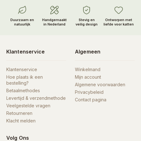
Duurzaam en
Handgemaakt
Stevig en
Ontworpen met
natuurlijk
in Nederland
veilig design
liefde voor katten
Klantenservice
Algemeen
Klantenservice
Winkelmand
Hoe plaats ik een
Mijn account
bestelling?
Algemene voorwaarden
Betaalmethodes
Privacybeleid
Levertijd & verzendmethode
Contact pagina
Veelgestelde vragen
Retourneren
Klacht melden
Volg Ons