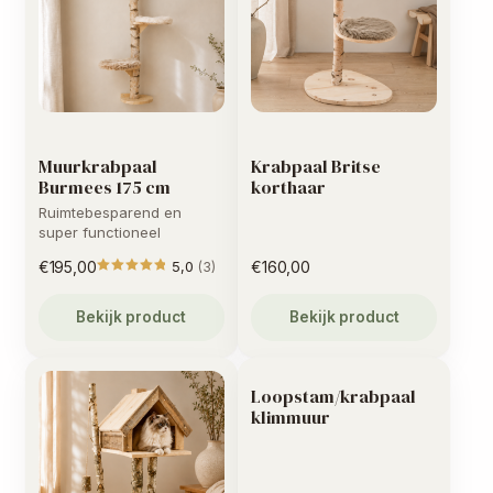
Muurkrabpaal
Krabpaal Britse
Burmees 175 cm
korthaar
Ruimtebesparend en
super functioneel
€
195,00
5,0
€
160,00
(3)
Gewaardeerd
5
uit 5
Bekijk product
Bekijk product
Loopstam/krabpaal
klimmuur