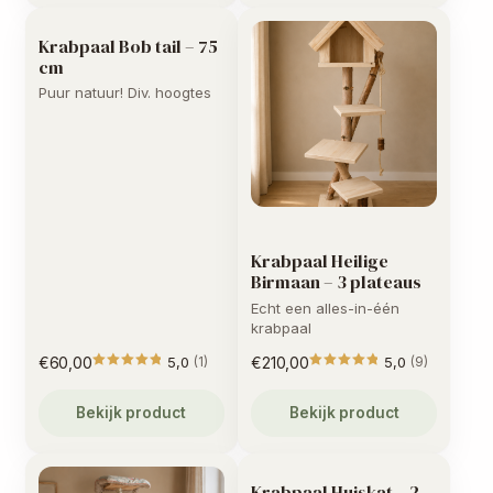
Krabpaal Bob tail – 75
cm
Puur natuur! Div. hoogtes
Krabpaal Heilige
Birmaan – 3 plateaus
Echt een alles-in-één
krabpaal
€
60,00
5,0
€
210,00
5,0
(1)
(9)
Gewaardeerd
Gewaarde
5
uit 5
Bekijk product
Bekijk product
Krabpaal Huiskat – 2