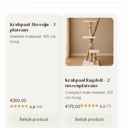
Krabpaal Abessijn – 3
plateaus
Stabiele krabpaal. 160 cm
hoog
Krabpaal Ragdoll – 2
tussenplateaus
Compact krab meubel. 120
cm hoog.
€
200,00
€
175,00
5,0
(7)
4,8
(14)
Gewaarde
Gewaardeerd
4.83
uit 5
Bekijk product
Bekijk product