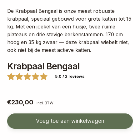
De Krabpaal Bengaal is onze meest robuuste
krabpaal, speciaal gebouwd voor grote katten tot 15
kg. Met een joekel van een huisje, twee ruime
plateaus en drie stevige berkenstammen. 170 cm
hoog en 35 kg zwaar — deze krabpaal wiebelt niet,
ook niet bij de meest actieve katten.
Krabpaal Bengaal
5.0 / 2 reviews
Gew
2
aar
€
230,00
incl. BTW
dee
rd
Voeg toe aan winkelwagen
5.0
0