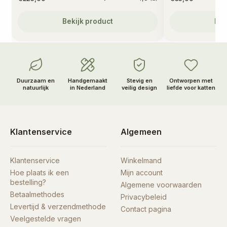
Gewaardeerd
4.5
uit
Bekijk product
Bek
Duurzaam en
Handgemaakt
Stevig en
Ontworpen met
natuurlijk
in Nederland
veilig design
liefde voor katten
Klantenservice
Algemeen
Klantenservice
Winkelmand
Hoe plaats ik een
Mijn account
bestelling?
Algemene voorwaarden
Betaalmethodes
Privacybeleid
Levertijd & verzendmethode
Contact pagina
Veelgestelde vragen