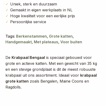
op
Uniek, sterk en duurzaam
5
Gemaakt in eigen werkplaats in NL
geb
Hoge kwaliteit voor een eerlijke prijs
ase
Persoonlijke service
erd
op
Tags:
Berkenstammen
,
Grote katten
,
kla
Handgemaakt
,
Met plateaus
,
Voor buiten
nt
waa
De
Krabpaal Bengaal
is speciaal gebouwd voor
rde
grote en actieve katten. Met een gewicht van 35 kg
rin
en een stevige grondplaat is dit de meest robuuste
gen
krabpaal uit ons assortiment. Ideaal voor
krabpaal
grote katten
zoals Bengalen, Maine Coons en
Ragdolls.