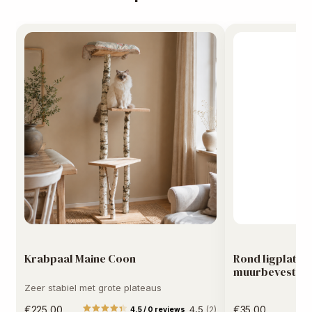
Krabpaal Maine Coon
Rond ligplatea
muurbevestigi
Zeer stabiel met grote plateaus
€
225,00
4,5
€
35,00
(2)
4.5 / 0 reviews