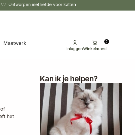
Ontworpen met liefde voor katten
0
Maatwerk
Inloggen
Winkelmand
Kan ik je helpen?
 of
ft het