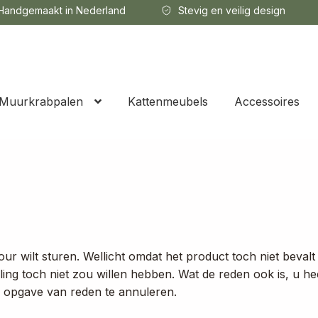
andgemaakt in Nederland
Stevig en veilig design
Muurkrabpalen
Kattenmeubels
Accessoires
r wilt sturen. Wellicht omdat het product toch niet bevalt
ing toch niet zou willen hebben. Wat de reden ook is, u hee
r opgave van reden te annuleren.