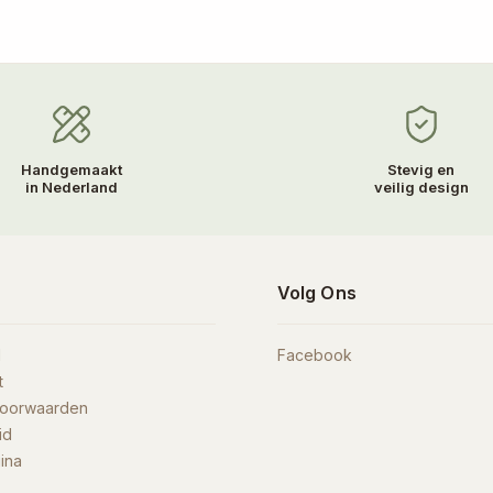
Handgemaakt
Stevig en
in Nederland
veilig design
n
Volg Ons
d
Facebook
t
voorwaarden
id
ina