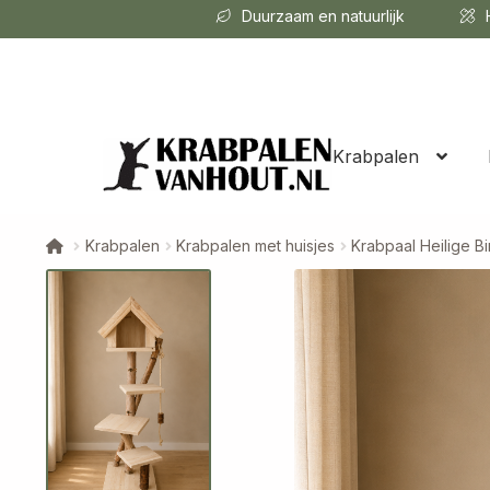
Duurzaam en natuurlijk
H
Krabpalen
Krabpalen
Krabpalen met huisjes
Krabpaal Heilige B