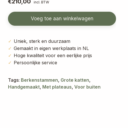
rd
€
210,00
–
incl. BTW
5.0
3
plateaus
0
Voeg toe aan winkelwagen
aantal
op
5
geb
Uniek, sterk en duurzaam
Gemaakt in eigen werkplaats in NL
ase
Hoge kwaliteit voor een eerlijke prijs
erd
Persoonlijke service
op
kla
Tags:
Berkenstammen
,
Grote katten
,
nt
Handgemaakt
,
Met plateaus
,
Voor buiten
waa
rde
rin
gen