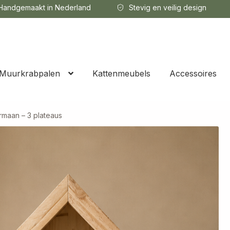
andgemaakt in Nederland
Stevig en veilig design
Muurkrabpalen
Kattenmeubels
Accessoires
irmaan – 3 plateaus