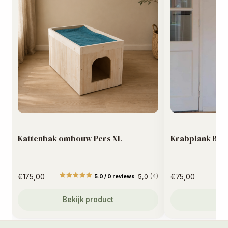
Kattenbak ombouw Pers XL
Krabplank Bali
€
175,00
5,0
€
75,00
(4)
5.0 / 0 reviews
Gewaardeerd
5
uit 
Bekijk product
Bek