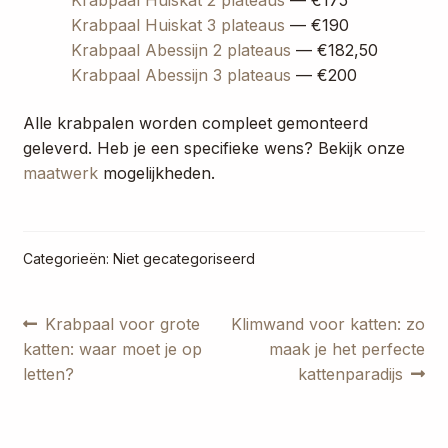
Krabpaal Huiskat 2 plateaus
— €175
Krabpaal Huiskat 3 plateaus
— €190
Krabpaal Abessijn 2 plateaus
— €182,50
Krabpaal Abessijn 3 plateaus
— €200
Alle krabpalen worden compleet gemonteerd
geleverd. Heb je een specifieke wens? Bekijk onze
maatwerk
mogelijkheden.
Categorieën: Niet gecategoriseerd
Bericht
Vorig
Volgend
Krabpaal voor grote
Klimwand voor katten: zo
bericht:
bericht:
katten: waar moet je op
maak je het perfecte
navigatie
letten?
kattenparadijs