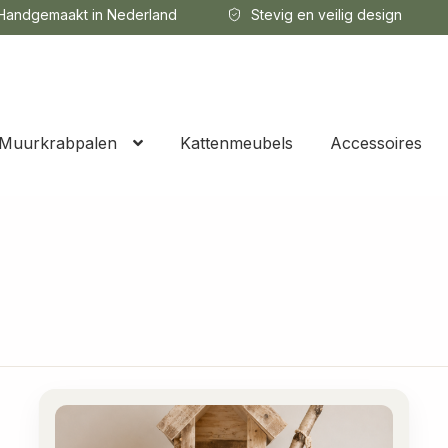
andgemaakt in Nederland
Stevig en veilig design
Muurkrabpalen
Kattenmeubels
Accessoires