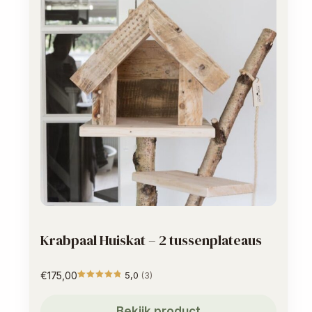
Krabpaal Huiskat – 2 tussenplateaus
€
175,00
5,0
(3)
Gewaardeerd
5
uit 5
Bekijk product