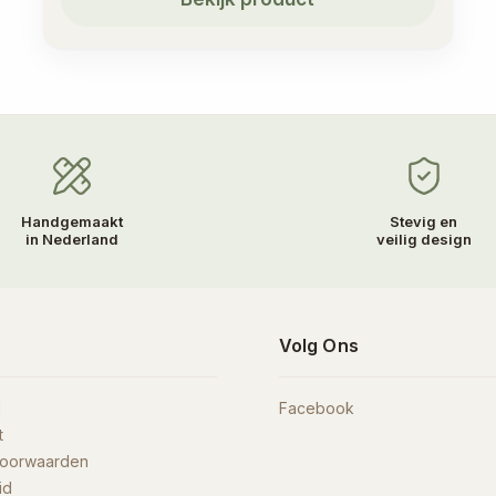
Handgemaakt
Stevig en
in Nederland
veilig design
n
Volg Ons
d
Facebook
t
voorwaarden
id