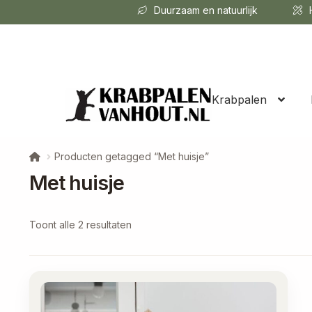
Duurzaam en natuurlijk
H
Krabpalen
Producten getagged “Met huisje”
Met huisje
Gesorteerd
Toont alle 2 resultaten
op
populariteit