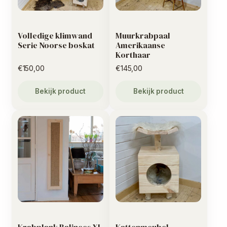
Volledige klimwand
Muurkrabpaal
Serie Noorse boskat
Amerikaanse
Korthaar
€
150,00
€
145,00
Bekijk product
Bekijk product
Krabplank Balinees XL
Kattenmeubel